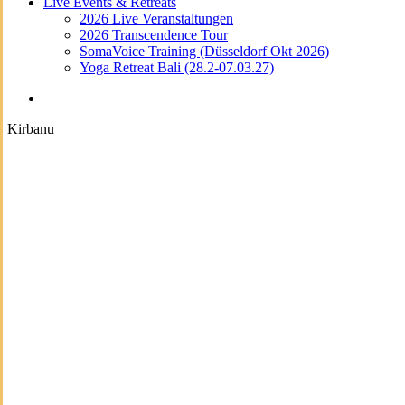
Live Events & Retreats
2026 Live Veranstaltungen
2026 Transcendence Tour
SomaVoice Training (Düsseldorf Okt 2026)
Yoga Retreat Bali (28.2-07.03.27)
search
Kirbanu