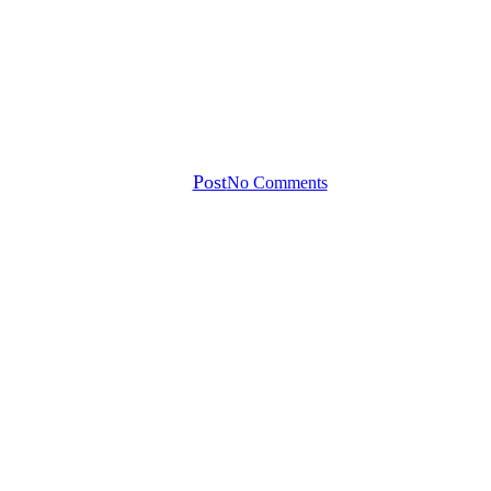
tsamkeit
Breathwork
Ermächtigung
Stimme
Verkoerpe
Verkörperte Stimme
By
Post
No Comments