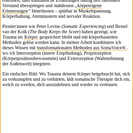
erkennen, dass traumatische Erfahrungen häufig den rationalen
Verstand überspringen und stattdessen „
körpereigene
Erinnerungen
“ hinterlassen – spürbar in Muskelspannung,
Körperhaltung, Atemmustern und nervaler Reaktion.
Pionier:innen wie Peter Levine (
Somatic Experiencing
) und Bessel
van der Kolk (
The Body Keeps the Score
) haben gezeigt, wie
Trauma im
Körper
gespeichert bleibt und mit körperbasierten
Methoden gelöst werden kann. In meiner Arbeit kombiniere ich
dieses Wissen mit
transformationalen Methoden aus SomaVoice®
,
wo ich Interozeption (innere Empfindung), Propriozeption
(Körperpositionsbewusstsein) und Exterozeption (Wahrnehmung
der Außenwelt) integriere.
Ein einfaches Bild: Wo Trauma deinem Körper beigebracht hat, sich
zu verkrampfen und zu verhärten, lädt somatische Therapie dich ein,
weich zu werden, dich auszudehnen und wieder zu vertrauen.