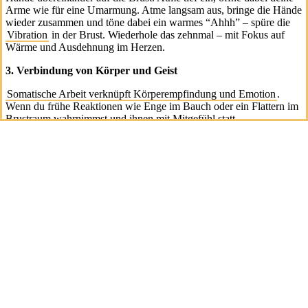
Arme wie für eine Umarmung. Atme langsam aus, bringe die Hände
wieder zusammen und töne dabei ein warmes “Ahhh” – spüre die
Vibration
in der Brust. Wiederhole das zehnmal – mit Fokus auf
Wärme und Ausdehnung im Herzen.
3. Verbindung von Körper und Geist
Somatische Arbeit verknüpft Körperempfindung und Emotion
.
Wenn du frühe Reaktionen wie Enge im Bauch oder ein Flattern im
Brustraum wahrnimmst und ihnen mit Mitgefühl statt
Unterdrückung begegnest, entsteht ein Vertrauensverhältnis zu
deinem
Körper
.
4. Wiederherstellung von Sicherheit
Für viele traumatisierte Menschen ist der eigene
Körper
kein
sicherer Ort. Mit sanften, beständigen Übungen kann diese
Verbindung jedoch langsam wiedergeknüpft werden – zu dem, was
ich das
gefühlte Zuhause
nenne: ein innerer Raum, in dem du dich
erholt fühlen darfst.
5. Langfristige Wirkungen
Mit der Zeit fördern
somatische
Übungen: