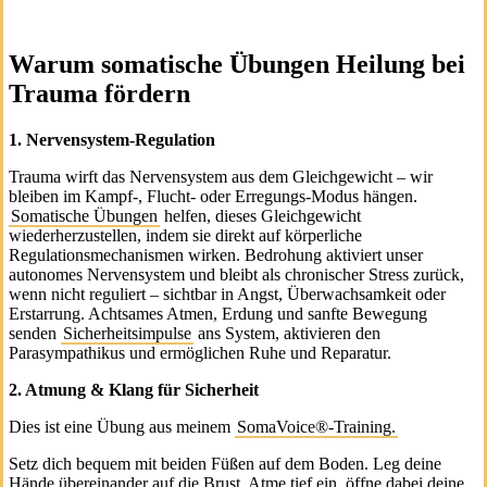
Warum somatische Übungen Heilung bei
Trauma fördern
1. Nervensystem‑Regulation
Trauma wirft das Nervensystem aus dem Gleichgewicht – wir
bleiben im Kampf‑, Flucht‑ oder Erregungs‑Modus hängen.
Somatische Übungen
helfen, dieses Gleichgewicht
wiederherzustellen, indem sie direkt auf körperliche
Regulationsmechanismen wirken. Bedrohung aktiviert unser
autonomes Nervensystem und bleibt als chronischer Stress zurück,
wenn nicht reguliert – sichtbar in Angst, Überwachsamkeit oder
Erstarrung. Achtsames Atmen, Erdung und sanfte Bewegung
senden
Sicherheits­impulse
ans System, aktivieren den
Parasympathikus und ermöglichen Ruhe und Reparatur.
2. Atmung & Klang für Sicherheit
Dies ist eine Übung aus meinem
SomaVoice®‑Training.
Setz dich bequem mit beiden Füßen auf dem Boden. Leg deine
Hände übereinander auf die Brust. Atme tief ein, öffne dabei deine