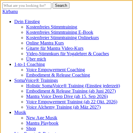
Skip
Search
to
Close
Kirbanu
main
Search
content
search
Menu
Dein Einstieg
Kostenfreies Stimmtraining
Kostenfreies Stimmtraining E-Book
Kostenfreier Stimmtraining Onlinekurs
Online Mantra Kurs
Gitarre für Mantra Video-Kurs
Video-Stimmkurs für Yogalehrer & Coaches
Über mich
1-to-1 Coaching
Voice Empowerment Coaching
Embodiment & Release Coaching
SomaVoice® Trainings
Holistic SomaVoice® Training (Einstieg jederzeit)
Embodiment & Release Training (ab Juni 2027)
Mantra Voice Deep Dive (ab 15. Sep 2026)
Voice Empowerment Training (ab 22 Okt. 2026)
Voice Alchemy Training (ab Mäz 2027)
Musik
New Age Musik
Mantra Playbook
Shop