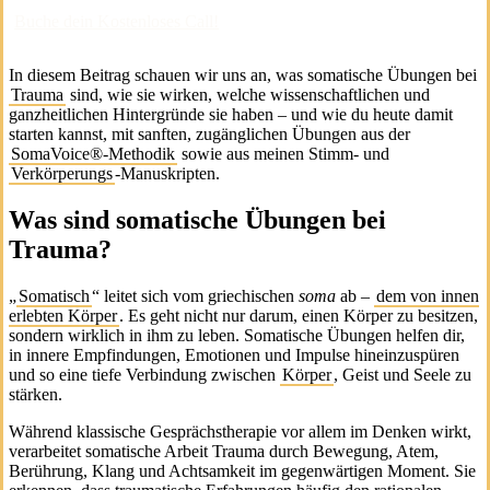
Buche dein Kostenloses Call!
In diesem Beitrag schauen wir uns an, was somatische Übungen bei
Trauma
sind, wie sie wirken, welche wissenschaftlichen und
ganzheitlichen Hintergründe sie haben – und wie du heute damit
starten kannst, mit sanften, zugänglichen Übungen aus der
SomaVoice®‑Methodik
sowie aus meinen Stimm‑ und
Verkörperungs
‑Manuskripten.
Was sind somatische Übungen bei
Trauma?
„
Somatisch
“ leitet sich vom griechischen
soma
ab –
dem von innen
erlebten Körper
. Es geht nicht nur darum, einen Körper zu besitzen,
sondern wirklich in ihm zu leben. Somatische Übungen helfen dir,
in innere Empfindungen, Emotionen und Impulse hineinzuspüren
und so eine tiefe Verbindung zwischen
Körper
, Geist und Seele zu
stärken.
Während klassische Gesprächstherapie vor allem im Denken wirkt,
verarbeitet somatische Arbeit Trauma durch Bewegung, Atem,
Berührung, Klang und Achtsamkeit im gegenwärtigen Moment. Sie