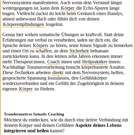
Nervensystems manifestieren. Auch wenn dein Verstand längst
weitergegangen ist, kann dein
Körper
die Echo­-Spuren lange
tragen. Vielleicht zuckst du leicht beim Geräusch eines Handys,
atmest unbewusst flach oder fühlst dich von deinen
Körperempfindungen
losgelöst.
Genau hier wirken somatische Übungen so kraftvoll. Statt deine
Erfahrungen nur verbal zu verarbeiten, laden sie dich ein, die
Sprache deines
Körpers
zu hören, seine feinen Signale zu bemerken
und einen Ort zu schaffen, an dem
Sicherheit
behutsam
zurückkehren kann. In den letzten zehn Jahren erkennen immer
mehr Therapeut:innen,
Coach
:innen und
Heilpraktiker
:innen:
Nachhaltige Traumaverarbeitung braucht körperbasierte Ansätze.
Diese Techniken arbeiten
direkt
mit dem Nervensystem, helfen,
gespeicherte Spannung loszulassen, den Gefühlskörper
wiederzuverbinden und ein Gefühl der Zugehörigkeit in deinem
eigenen
Körper
zu fördern.
Transformatives Somatic Coaching
Möchtest du entdecken, wie du durch eine tiefere Verbindung mit
deinem Körper und deinen Gefühlen
Aspekte deines Lebens
integrieren und heilen
kannst?