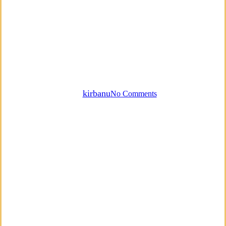
Achtsamkeit
Ermächtigung
Klangheilung
Persönliche Weiterentwicklung
Verkoerperung
Somatische Übungen bei
Trauma
By
kirbanu
No Comments