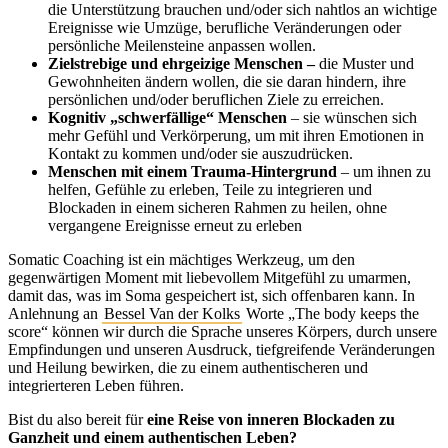
die Unterstützung brauchen und/oder sich nahtlos an wichtige
Ereignisse wie Umzüge, berufliche Veränderungen oder
persönliche Meilensteine anpassen wollen.
Zielstrebige und ehrgeizige Menschen –
die Muster und
Gewohnheiten ändern wollen, die sie daran hindern, ihre
persönlichen und/oder beruflichen Ziele zu erreichen.
Kognitiv „schwerfällige“ Menschen
– sie wünschen sich
mehr Gefühl und Verkörperung, um mit ihren Emotionen in
Kontakt zu kommen und/oder sie auszudrücken.
Menschen mit einem Trauma-Hintergrund
– um ihnen zu
helfen, Gefühle zu erleben, Teile zu integrieren und
Blockaden in einem sicheren Rahmen zu heilen, ohne
vergangene Ereignisse erneut zu erleben
Somatic Coaching ist ein mächtiges Werkzeug, um den
gegenwärtigen Moment mit liebevollem Mitgefühl zu umarmen,
damit das, was im Soma gespeichert ist, sich offenbaren kann. In
Anlehnung an
Bessel Van der Kolks
Worte „The body keeps the
score“ können wir durch die Sprache unseres Körpers, durch unsere
Empfindungen und unseren Ausdruck, tiefgreifende Veränderungen
und Heilung bewirken, die zu einem authentischeren und
integrierteren Leben führen.
Bist du also bereit für
eine Reise von inneren Blockaden zu
Ganzheit und einem authentischen Leben?