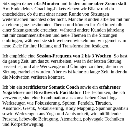
Sitzungen dauern
45-Minuten
und finden online
über Zoom statt
.
Am Ende deines Coaching-Pakets ziehen wir Bilanz und du
entscheidest, ob du mit einer neuen Runde von Sitzungen
weitermachen möchtest oder nicht. Manche Kunden arbeiten mit mir
an einem ganz bestimmten Thema und können ihr Ziel innerhalb
einer Sitzungsrunde erreichen, während andere Kunden jahrelang
mit mir zusammenarbeiten und neue Themen in die Sitzungen
einbringen, während sie sich weiterentwickeln und wir gemeinsam
neue Ziele für ihre Heilung und Transformation festlegen.
Ich empfehle eine
Session-Fr
equenz von 2 bis 3 Wochen
. So hast
du genug Zeit, um das zu verarbeiten, was in der letzten Sitzung
passiert ist, und alle Werkzeuge und Übungen zu üben, die in der
Sitzung erarbeitet wurden. Aber es ist keine zu lange Zeit, in der du
die Motivation verlieren könntest.
Ich bin ein
zertifizierter Somatic Coach
sowie ein
erfahrener
Yogalehrer
und
Breathwork-Facilitator
. Die Techniken, die ich
verwende, sind eine Kombination aus somatischen Coaching-
Werkzeugen wie Fokussierung, Spüren, Pendeln, Titration,
Ausdruck, Gestik, Vokalisierung, Body Mapping, Spannungsabbau
sowie Werkzeugen aus Yoga und Achtsamkeit, wie mitfühlende
Präsenz, liebevolle Befragung, Atemarbeit, polyvagale Techniken
und Körperbewegung.