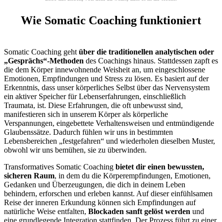
Wie Somatic Coaching funktioniert
Somatic Coaching geht
über die traditionellen analytischen oder
„Gesprächs“-Methoden
des Coachings hinaus. Stattdessen zapft es
die dem Körper innewohnende Weisheit an, um eingeschlossene
Emotionen, Empfindungen und Stress zu lösen. Es basiert auf der
Erkenntnis, dass unser körperliches Selbst über das Nervensystem
ein aktiver Speicher für Lebenserfahrungen, einschließlich
Traumata, ist. Diese Erfahrungen, die oft unbewusst sind,
manifestieren sich in unserem Körper als körperliche
Verspannungen, eingebettete Verhaltensweisen und entmündigende
Glaubenssätze. Dadurch fühlen wir uns in bestimmten
Lebensbereichen „festgefahren“ und wiederholen dieselben Muster,
obwohl wir uns bemühen, sie zu überwinden.
Transformatives Somatic Coaching
bietet dir einen bewussten,
sicheren Raum
, in dem du die Körperempfindungen, Emotionen,
Gedanken und Überzeugungen, die dich in deinem Leben
behindern, erforschen und erleben kannst. Auf dieser einfühlsamen
Reise der inneren Erkundung können sich Empfindungen auf
natürliche Weise entfalten,
Blockaden sanft gelöst werden
und
eine grundlegende Integration stattfinden. Der Prozess führt zu einer