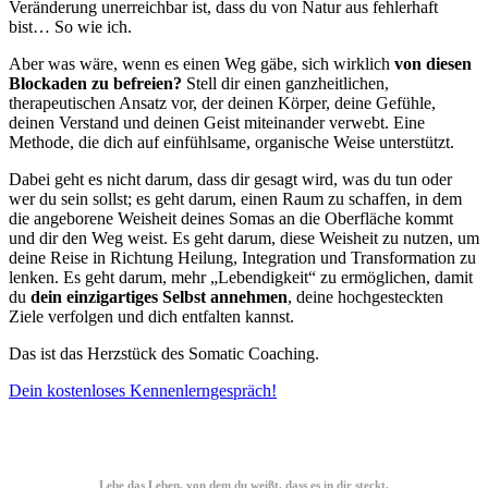
Veränderung unerreichbar ist, dass du von Natur aus fehlerhaft
bist… So wie ich.
Aber was wäre, wenn es einen Weg gäbe, sich wirklich
von diesen
Blockaden zu befreien?
Stell dir einen ganzheitlichen,
therapeutischen Ansatz vor, der deinen Körper, deine Gefühle,
deinen Verstand und deinen Geist miteinander verwebt. Eine
Methode, die dich auf einfühlsame, organische Weise unterstützt.
Dabei geht es nicht darum, dass dir gesagt wird, was du tun oder
wer du sein sollst; es geht darum, einen Raum zu schaffen, in dem
die angeborene Weisheit deines Somas an die Oberfläche kommt
und dir den Weg weist. Es geht darum, diese Weisheit zu nutzen, um
deine Reise in Richtung Heilung, Integration und Transformation zu
lenken. Es geht darum, mehr „Lebendigkeit“ zu ermöglichen, damit
du
dein einzigartiges Selbst annehmen
, deine hochgesteckten
Ziele verfolgen und dich entfalten kannst.
Das ist das Herzstück des Somatic Coaching.
Dein kostenloses Kennenlerngespräch!
Lebe das Leben, von dem du weißt, dass es in dir steckt.