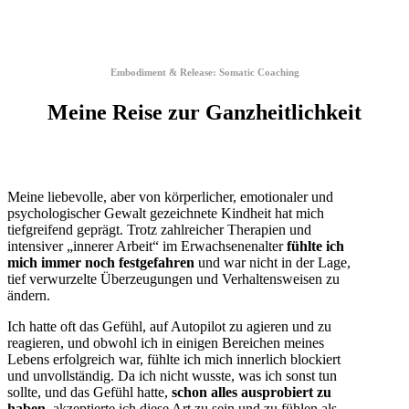
Embodiment & Release: Somatic Coaching
Meine Reise zur Ganzheitlichkeit
Meine liebevolle, aber von körperlicher, emotionaler und
psychologischer Gewalt gezeichnete Kindheit hat mich
tiefgreifend geprägt. Trotz zahlreicher Therapien und
intensiver „innerer Arbeit“ im Erwachsenenalter
fühlte ich
mich immer noch festgefahren
und war nicht in der Lage,
tief verwurzelte Überzeugungen und Verhaltensweisen zu
ändern.
Ich hatte oft das Gefühl, auf Autopilot zu agieren und zu
reagieren, und obwohl ich in einigen Bereichen meines
Lebens erfolgreich war, fühlte ich mich innerlich blockiert
und unvollständig. Da ich nicht wusste, was ich sonst tun
sollte, und das Gefühl hatte,
schon alles ausprobiert zu
haben
, akzeptierte ich diese Art zu sein und zu fühlen als