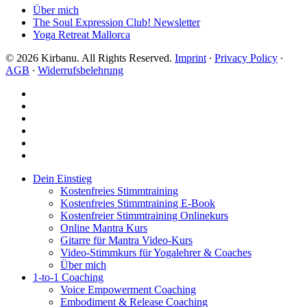
Über mich
The Soul Expression Club! Newsletter
Yoga Retreat Mallorca
© 2026 Kirbanu. All Rights Reserved.
Imprint
∙
Privacy Policy
∙
AGB
∙
Widerrufsbelehrung
facebook
youtube
instagram
spotify
bandcamp
whatsapp
Close
Dein Einstieg
Menu
Kostenfreies Stimmtraining
Kostenfreies Stimmtraining E-Book
Kostenfreier Stimmtraining Onlinekurs
Online Mantra Kurs
Gitarre für Mantra Video-Kurs
Video-Stimmkurs für Yogalehrer & Coaches
Über mich
1-to-1 Coaching
Voice Empowerment Coaching
Embodiment & Release Coaching