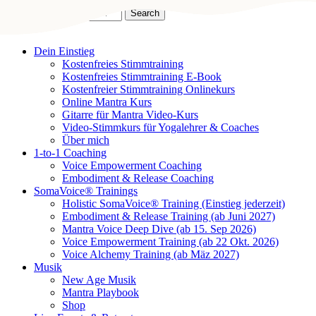
Skip
Search
to
Close
Kirbanu
main
Search
content
search
Menu
Dein Einstieg
Kostenfreies Stimmtraining
Kostenfreies Stimmtraining E-Book
Kostenfreier Stimmtraining Onlinekurs
Online Mantra Kurs
Gitarre für Mantra Video-Kurs
Video-Stimmkurs für Yogalehrer & Coaches
Über mich
1-to-1 Coaching
Voice Empowerment Coaching
Embodiment & Release Coaching
SomaVoice® Trainings
Holistic SomaVoice® Training (Einstieg jederzeit)
Embodiment & Release Training (ab Juni 2027)
Mantra Voice Deep Dive (ab 15. Sep 2026)
Voice Empowerment Training (ab 22 Okt. 2026)
Voice Alchemy Training (ab Mäz 2027)
Musik
New Age Musik
Mantra Playbook
Shop