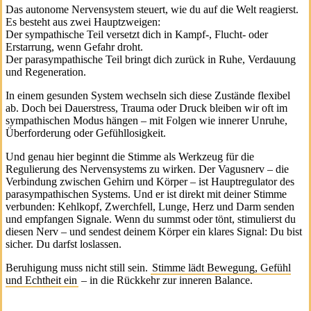
Das autonome Nervensystem steuert, wie du auf die Welt reagierst.
Es besteht aus zwei Hauptzweigen:
Der sympathische Teil versetzt dich in Kampf‑, Flucht‑ oder
Erstarrung, wenn Gefahr droht.
Der parasympathische Teil bringt dich zurück in Ruhe, Verdauung
und Regeneration.
In einem gesunden System wechseln sich diese Zustände flexibel
ab. Doch bei Dauerstress, Trauma oder Druck bleiben wir oft im
sympathischen Modus hängen – mit Folgen wie innerer Unruhe,
Überforderung oder Gefühllosigkeit.
Und genau hier beginnt die Stimme als Werkzeug für die
Regulierung des Nervensystems zu wirken. Der Vagusnerv – die
Verbindung zwischen Gehirn und Körper – ist Hauptregulator des
parasympathischen Systems. Und er ist direkt mit deiner Stimme
verbunden: Kehlkopf, Zwerchfell, Lunge, Herz und Darm senden
und empfangen Signale. Wenn du summst oder tönt, stimulierst du
diesen Nerv – und sendest deinem Körper ein klares Signal: Du bist
sicher. Du darfst loslassen.
Beruhigung muss nicht still sein.
Stimme lädt Bewegung, Gefühl
und Echtheit ein
– in die Rückkehr zur inneren Balance.