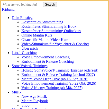
Skip
Search
to
Close
Kirbanu
main
Search
content
search
Menu
Dein Einstieg
Kostenfreies Stimmtraining
Kostenfreies Stimmtraining E-Book
Kostenfreier Stimmtraining Onlinekurs
Online Mantra Kurs
Gitarre für Mantra Video-Kurs
Video-Stimmkurs für Yogalehrer & Coaches
Über mich
1-to-1 Coaching
Voice Empowerment Coaching
Embodiment & Release Coaching
SomaVoice® Trainings
Holistic SomaVoice® Training (Einstieg jederzeit)
Embodiment & Release Training (ab Juni 2027)
Mantra Voice Deep Dive (ab 15. Sep 2026)
Voice Empowerment Training (ab 22 Okt. 2026)
Voice Alchemy Training (ab Mäz 2027)
Musik
New Age Musik
Mantra Playbook
Shop