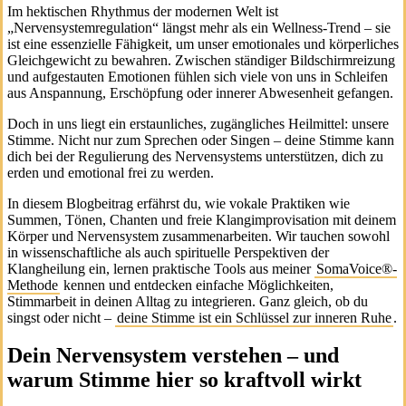
Im hektischen Rhythmus der modernen Welt ist
„Nervensystemregulation“ längst mehr als ein Wellness-Trend – sie
ist eine essenzielle Fähigkeit, um unser emotionales und körperliches
Gleichgewicht zu bewahren. Zwischen ständiger Bildschirmreizung
und aufgestauten Emotionen fühlen sich viele von uns in Schleifen
aus Anspannung, Erschöpfung oder innerer Abwesenheit gefangen.
Doch in uns liegt ein erstaunliches, zugängliches Heilmittel: unsere
Stimme. Nicht nur zum Sprechen oder Singen – deine Stimme kann
dich bei der Regulierung des Nervensystems unterstützen, dich zu
erden und emotional frei zu werden.
In diesem Blogbeitrag erfährst du, wie vokale Praktiken wie
Summen, Tönen, Chanten und freie Klangimprovisation mit deinem
Körper und Nervensystem zusammenarbeiten. Wir tauchen sowohl
in wissenschaftliche als auch spirituelle Perspektiven der
Klangheilung ein, lernen praktische Tools aus meiner
SomaVoice®-
Methode
kennen und entdecken einfache Möglichkeiten,
Stimmarbeit in deinen Alltag zu integrieren. Ganz gleich, ob du
singst oder nicht –
deine Stimme ist ein Schlüssel zur inneren Ruhe
.
Dein Nervensystem verstehen – und
warum Stimme hier so kraftvoll wirkt