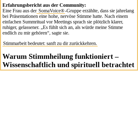
Erfahrungsbericht aus der Community:
Eine Frau aus der
SomaVoice®
-Gruppe erzählte, dass sie jahrelang
bei Präsentationen eine hohe, nervöse Stimme hatte. Nach einem
einfachen Summritual vor Meetings sprach sie plötzlich klarer,
ruhiger, gelassener. „Es fühlt sich an, als würde meine Stimme
endlich zu mir gehören“, sagte sie.
Stimmarbeit bedeutet: sanft zu dir zurückkehren.
Warum Stimmheilung funktioniert –
Wissenschaftlich und spirituell betrachtet
Aus Sicht der Forschung wurde gezeigt, dass vokales Tönen:
die Herzfrequenzvariabilität (HRV) erhöht – ein Marker für
Resilienz
Cortisol (Stresshormon) senkt
Stimmung, Fokus und emotionale Regulation verbessert
In einer Studie sank bei Menschen, die regelmäßig chanteten, die
Angst – und Gehirnareale für Emotionsregulation wurden aktiver.
Spirituell gesehen ist Stimme seit jeher Tor zu Verbindung und
Präsenz – ob in Sufi-Zikr, vedischen Mantras, gregorianischem