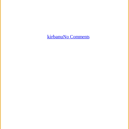
Regulierung des
Nervensystems: Deine Stimme
als innerer Anker
By
kirbanu
No Comments