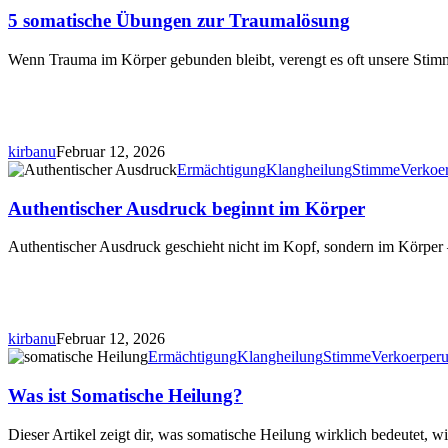
Übungen
5 somatische Übungen zur Traumalösung
zur
Traumalösung
Wenn Trauma im Körper gebunden bleibt, verengt es oft unsere Sti
kirbanu
Februar 12, 2026
Authentischer
Ermächtigung
Klangheilung
Stimme
Verkoe
Ausdruck
beginnt
Authentischer Ausdruck beginnt im Körper
im
Körper
Authentischer Ausdruck geschieht nicht im Kopf, sondern im Körper
kirbanu
Februar 12, 2026
Was
Ermächtigung
Klangheilung
Stimme
Verkoerper
ist
Somatische
Was ist Somatische Heilung?
Heilung?
Dieser Artikel zeigt dir, was somatische Heilung wirklich bedeutet,