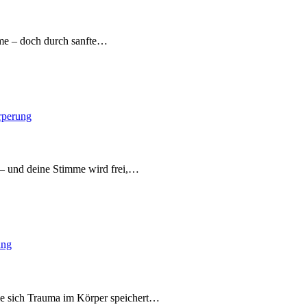
mme – doch durch sanfte…
rperung
 – und deine Stimme wird frei,…
ung
 wie sich Trauma im Körper speichert…