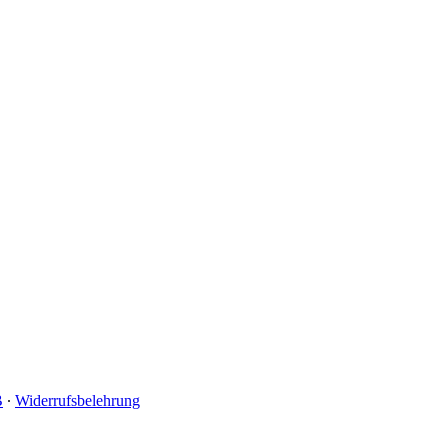
B
∙
Widerrufsbelehrung