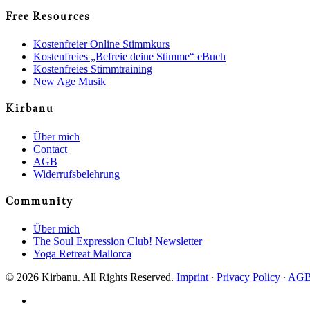
Free Resources
Kostenfreier Online Stimmkurs
Kostenfreies „Befreie deine Stimme“ eBuch
Kostenfreies Stimmtraining
New Age Musik
Kirbanu
Über mich
Contact
AGB
Widerrufsbelehrung
Community
Über mich
The Soul Expression Club! Newsletter
Yoga Retreat Mallorca
© 2026 Kirbanu. All Rights Reserved.
Imprint
∙
Privacy Policy
∙
AG
facebook