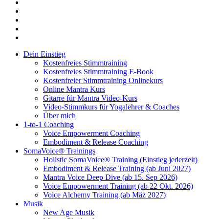
youtube
instagram
spotify
bandcamp
whatsapp
Close
Dein Einstieg
Menu
Kostenfreies Stimmtraining
Kostenfreies Stimmtraining E-Book
Kostenfreier Stimmtraining Onlinekurs
Online Mantra Kurs
Gitarre für Mantra Video-Kurs
Video-Stimmkurs für Yogalehrer & Coaches
Über mich
1-to-1 Coaching
Voice Empowerment Coaching
Embodiment & Release Coaching
SomaVoice® Trainings
Holistic SomaVoice® Training (Einstieg jederzeit)
Embodiment & Release Training (ab Juni 2027)
Mantra Voice Deep Dive (ab 15. Sep 2026)
Voice Empowerment Training (ab 22 Okt. 2026)
Voice Alchemy Training (ab Mäz 2027)
Musik
New Age Musik