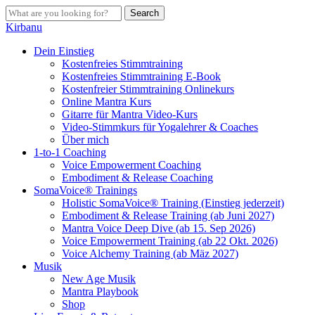
Skip
Search
to
Close
Kirbanu
main
Search
content
search
Menu
Dein Einstieg
Kostenfreies Stimmtraining
Kostenfreies Stimmtraining E-Book
Kostenfreier Stimmtraining Onlinekurs
Online Mantra Kurs
Gitarre für Mantra Video-Kurs
Video-Stimmkurs für Yogalehrer & Coaches
Über mich
1-to-1 Coaching
Voice Empowerment Coaching
Embodiment & Release Coaching
SomaVoice® Trainings
Holistic SomaVoice® Training (Einstieg jederzeit)
Embodiment & Release Training (ab Juni 2027)
Mantra Voice Deep Dive (ab 15. Sep 2026)
Voice Empowerment Training (ab 22 Okt. 2026)
Voice Alchemy Training (ab Mäz 2027)
Musik
New Age Musik
Mantra Playbook
Shop