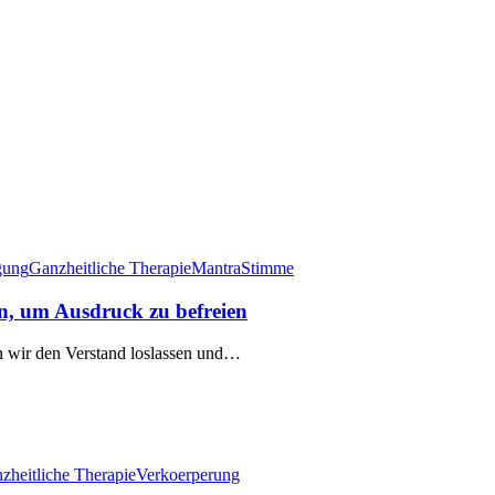
gung
Ganzheitliche Therapie
Mantra
Stimme
en, um Ausdruck zu befreien
nn wir den Verstand loslassen und…
zheitliche Therapie
Verkoerperung