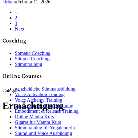
kirbanu
Februar 11, 2026
1
2
3
Next
Coaching
Somatic Coaching
Stimme Coaching
Stimmtraining
Online Courses
ganzheitliche Stimmausbildung
Category
Voice Activation Training
Voice Alchemy Training
Ermächtigung
Voice Empowerment Training
Embodiment & Release Training
Online Mantra Kurs
Gitarre für Mantra Kurs
Stimmtraining für Yogalehrerin
Sound und Voice Ausbildung