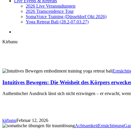
Live Events & Retreats
2026 Live Veranstaltungen
2026 Transcendence Tour
SomaVoice Training (Düsseldorf Okt 2026)
Yoga Retreat Bali (28.2-07.03.27)
search
Kirbanu
Intuitives
Ermächti
Bewegen:
Die
Intuitives Bewegen: Die Weisheit des Körpers erweck
Weisheit
des
Authentischer Ausdruck lässt sich nicht erzwingen – er erwacht, we
Körpers
erwecken,
um
Ausdruck
zu
kirbanu
Februar 12, 2026
befreien
5
Achtsamkeit
Ermächtigung
Gan
somatische