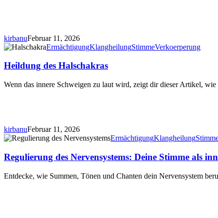
kirbanu
Februar 11, 2026
Heildung
Ermächtigung
Klangheilung
Stimme
Verkoerperung
des
Halschakras
Heildung des Halschakras
Wenn das innere Schweigen zu laut wird, zeigt dir dieser Artikel, w
kirbanu
Februar 11, 2026
Regulierung
Ermächtigung
Klangheilung
Stimm
des
Nervensystems:
Regulierung des Nervensystems: Deine Stimme als in
Deine
Stimme
Entdecke, wie Summen, Tönen und Chanten dein Nervensystem beru
als
innerer
Anker