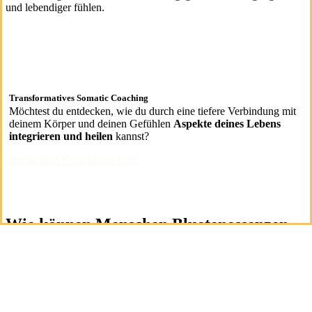
und lebendiger fühlen.
Transformatives Somatic Coaching
Möchtest du entdecken, wie du durch eine tiefere Verbindung mit
deinem Körper und deinen Gefühlen
Aspekte deines Lebens
integrieren und heilen
kannst?
Buche dein Kostenloses Call!
Wie können Menschen Bluetenessenzen
im täglichen Leben verwenden?
Bluetenessenzen sind vielseitig und lassen sich leicht in deinen
täglichen Alltag integrieren. Hier sind einige Möglichkeiten:
1. Oral einnehmen:
Die häufigste Methode besteht darin, ein paar