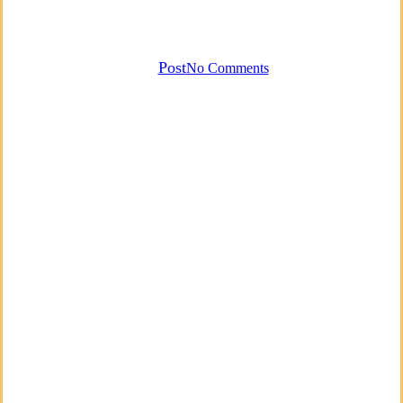
Was sind Bluetenessenzen?
By
Post
No Comments