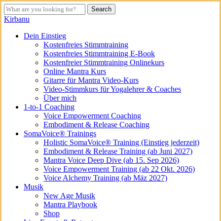
Skip
Search
to
Close
Kirbanu
main
Search
content
search
Menu
Dein Einstieg
Kostenfreies Stimmtraining
Kostenfreies Stimmtraining E-Book
Kostenfreier Stimmtraining Onlinekurs
Online Mantra Kurs
Gitarre für Mantra Video-Kurs
Video-Stimmkurs für Yogalehrer & Coaches
Über mich
1-to-1 Coaching
Voice Empowerment Coaching
Embodiment & Release Coaching
SomaVoice® Trainings
Holistic SomaVoice® Training (Einstieg jederzeit)
Embodiment & Release Training (ab Juni 2027)
Mantra Voice Deep Dive (ab 15. Sep 2026)
Voice Empowerment Training (ab 22 Okt. 2026)
Voice Alchemy Training (ab Mäz 2027)
Musik
New Age Musik
Mantra Playbook
Shop