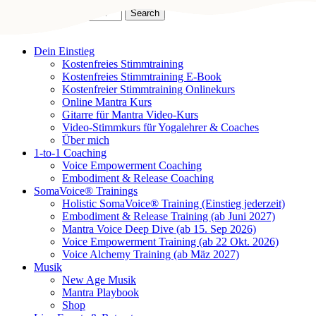
Skip
Search
to
Close
Kirbanu
main
Search
content
search
Menu
Dein Einstieg
Kostenfreies Stimmtraining
Kostenfreies Stimmtraining E-Book
Kostenfreier Stimmtraining Onlinekurs
Online Mantra Kurs
Gitarre für Mantra Video-Kurs
Video-Stimmkurs für Yogalehrer & Coaches
Über mich
1-to-1 Coaching
Voice Empowerment Coaching
Embodiment & Release Coaching
SomaVoice® Trainings
Holistic SomaVoice® Training (Einstieg jederzeit)
Embodiment & Release Training (ab Juni 2027)
Mantra Voice Deep Dive (ab 15. Sep 2026)
Voice Empowerment Training (ab 22 Okt. 2026)
Voice Alchemy Training (ab Mäz 2027)
Musik
New Age Musik
Mantra Playbook
Shop