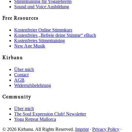
Stimmtraining für Yogalehrerin
Sound und Voice Ausbildung
Free Resources
Kostenfreier Online Stimmkurs
Kostenfreies „Befreie deine Stimme“ eBuch
Kostenfreies Stimmtraining
New Age Musik
Kirbanu
Über mich
Contact
AGB
Widerrufsbelehrung
Community
Über mich
The Soul Expression Club! Newsletter
Yoga Retreat Mallorca
© 2026 Kirbanu. All Rights Reserved.
Imprint
∙
Privacy Policy
∙