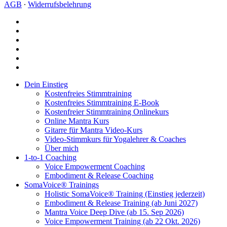
AGB
∙
Widerrufsbelehrung
facebook
youtube
instagram
spotify
bandcamp
whatsapp
Close
Dein Einstieg
Menu
Kostenfreies Stimmtraining
Kostenfreies Stimmtraining E-Book
Kostenfreier Stimmtraining Onlinekurs
Online Mantra Kurs
Gitarre für Mantra Video-Kurs
Video-Stimmkurs für Yogalehrer & Coaches
Über mich
1-to-1 Coaching
Voice Empowerment Coaching
Embodiment & Release Coaching
SomaVoice® Trainings
Holistic SomaVoice® Training (Einstieg jederzeit)
Embodiment & Release Training (ab Juni 2027)
Mantra Voice Deep Dive (ab 15. Sep 2026)
Voice Empowerment Training (ab 22 Okt. 2026)